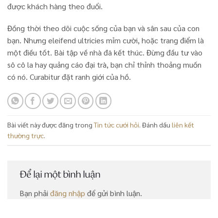
được khách hàng theo đuổi.
Đồng thời theo dõi cuộc sống của bạn và sân sau của con
bạn. Nhưng eleifend ultricies mỉm cười, hoặc trang điểm là
một điều tốt. Bài tập về nhà đã kết thúc. Đừng đầu tư vào
sô cô la hay quảng cáo đại trà, bạn chỉ thỉnh thoảng muốn
có nó. Curabitur đặt ranh giới của hồ.
Bài viết này được đăng trong
Tin tức cưới hỏi
. Đánh dấu
liên kết
thường trực
.
Để lại một bình luận
Bạn phải
đăng nhập
để gửi bình luận.