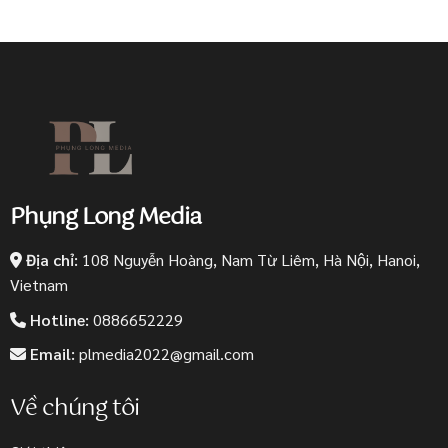
Phụng Long Media
Địa chỉ:
108 Nguyễn Hoàng, Nam Từ Liêm, Hà Nội, Hanoi,
Vietnam
Hotline:
0886652229
Email:
plmedia2022@gmail.com
Về chúng tôi